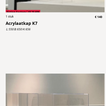
Fiction Factory
FF.23.609
1
stuk
€
140
Acrylaatkap K7
L:
550
B:
650
H:
656