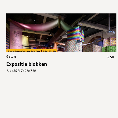
Brandwacht en Meijer
BM.23.20
6
stuks
€
50
Expositie blokken
L:
1480
B:
740
H:
740