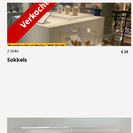
Brandwacht en Meijer
BM.23.143
2
stuks
€
25
Sokkels