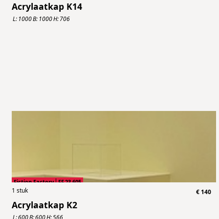
Acrylaatkap K14
L:
1000
B:
1000
H:
706
Fiction Factory
FF.23.605
1
stuk
€
140
Acrylaatkap K2
L:
600
B:
600
H:
566