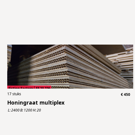
Fiction Factory
FF.23.226
17
stuks
€
450
Honingraat multiplex
L:
2400
B:
1200
H:
20