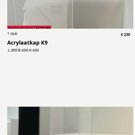
Fiction Factory
FF.23.610
1
stuk
€
230
Acrylaatkap K9
L:
800
B:
600
H:
606