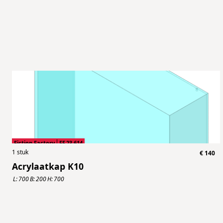
Fiction Factory
FF.23.614
1
stuk
€
140
Acrylaatkap K10
L:
700
B:
200
H:
700