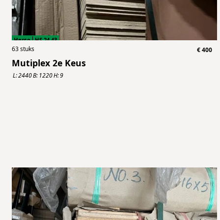
Herso
HS.24.43
63
stuks
€
400
Mutiplex 2e Keus
L:
2440
B:
1220
H:
9