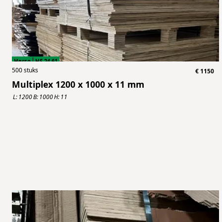
Herso
HS.24.61
500
stuks
€
1150
Multiplex 1200 x 1000 x 11 mm
L:
1200
B:
1000
H:
11