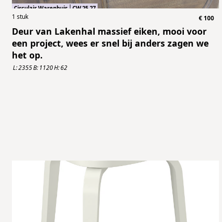
Triomf
Circulair Warenhuis
CW.25.27
1
stuk
€
100
Deur van Lakenhal massief eiken, mooi voor
een project, wees er snel bij anders zagen we
het op.
L:
2355
B:
1120
H:
62