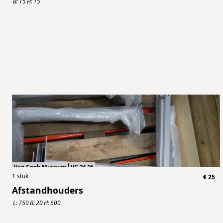
B:
15
H:
15
Van Gogh Museum
VG.24.15
1
stuk
€
25
Afstandhouders
L:
750
B:
20
H:
600