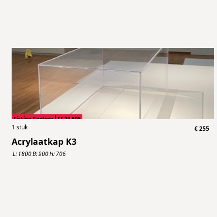
Fiction Factory
FF.23.606
1
stuk
€
255
Acrylaatkap K3
L:
1800
B:
900
H:
706