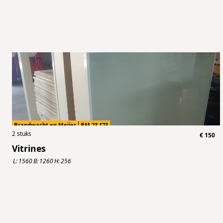
Brandwacht en Meijer
BM.23.173
2
stuks
€
150
Vitrines
L:
1560
B:
1260
H:
256