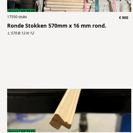
Herso
HS.24.68
17550
stuks
€
900
Ronde Stokken 570mm x 16 mm rond.
L:
570
B:
12
H:
12
Herso
HS.24.51