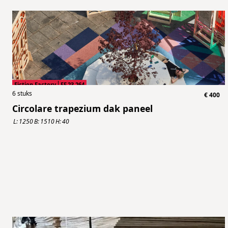
Fiction Factory
FF.23.264
6
stuks
€
400
Circolare trapezium dak paneel
L:
1250
B:
1510
H:
40