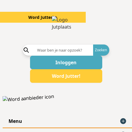
Word Jutter!
→
Word aanb
Inloggen
Word Jutter!
Menu