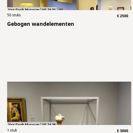
Van Gogh Museum
VG.24.31
50
stuks
€
2500
Gebogen wandelementen
Van Gogh Museum
VG.24.28
1
stuk
€
3000