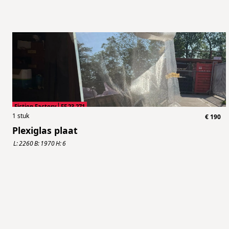
Fiction Factory
FF.23.271
1
stuk
€
190
Plexiglas plaat
L:
2260
B:
1970
H:
6