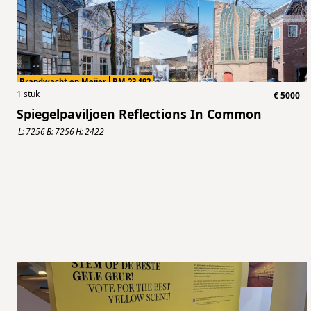
Brandwacht en Meijer
BM.23.192
1
stuk
€
5000
Spiegelpaviljoen Reflections In Common
L:
7256
B:
7256
H:
2422