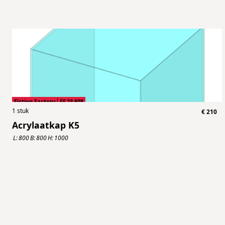
Fiction Factory
FF.23.608
1
stuk
€
210
Acrylaatkap K5
L:
800
B:
800
H:
1000