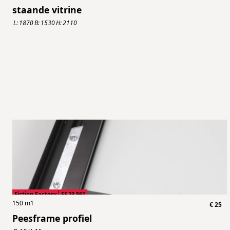
staande vitrine
L:
1870
B:
1530
H:
2110
Fiction Factory
FF.23.561
150
m1
€
25
Peesframe profiel