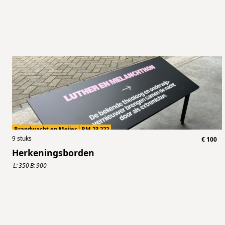
Brandwacht en Meijer
BM.23.222
9
stuks
€
100
Herkeningsborden
L:
350
B:
900