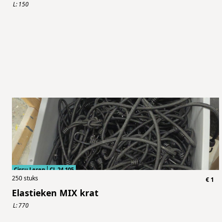
L:
150
Circu Leren
CL.24.105
250
stuks
€
1
Elastieken MIX krat
L:
770