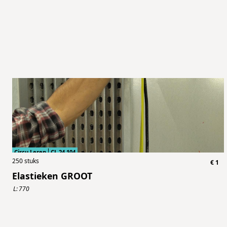
Circu Leren
CL.24.104
250
stuks
€
1
Elastieken GROOT
L:
770