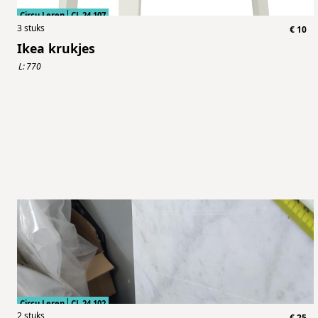
Circu Leren
CL.24.107
3
stuks
€
10
Ikea krukjes
L:
770
Circu Leren
CL.24.102
2
stuks
€
25