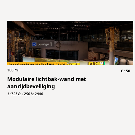
Brandwacht en Meijer
BM.23.195
100
m1
€
150
Modulaire lichtbak-wand met
aanrijdbeveiliging
L:
725
B:
1250
H:
2800