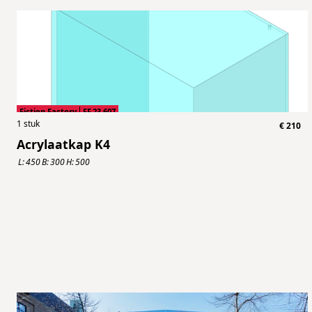
Fiction Factory
FF.23.607
1
stuk
€
210
Acrylaatkap K4
L:
450
B:
300
H:
500