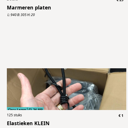
Marmeren platen
L:
940
B:
305
H:
20
Circu Leren
CL.24.103
125
stuks
€
1
Elastieken KLEIN