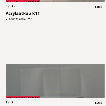
Fiction Factory
FF.23.611
8
stuks
€
800
Acrylaatkap K11
L:
1000
B:
700
H:
750
Fiction Factory
FF.23.613
1
stuk
€
230