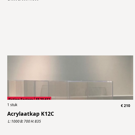
Fiction Factory
FF.23.612
1
stuk
€
210
Acrylaatkap K12C
L:
1000
B:
700
H:
835