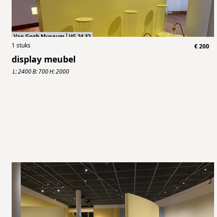
Van Gogh Museum
VG.24.32
1
stuks
€
200
display meubel
L:
2400
B:
700
H:
2000