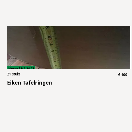
Herso
HS.24.71
21
stuks
€
100
Eiken Tafelringen