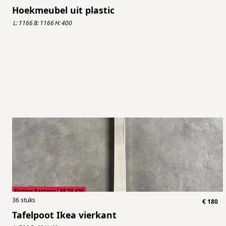
Hoekmeubel uit plastic
L:
1166
B:
1166
H:
400
Fiction Factory
FF.23.420
36
stuks
€
180
Tafelpoot Ikea vierkant