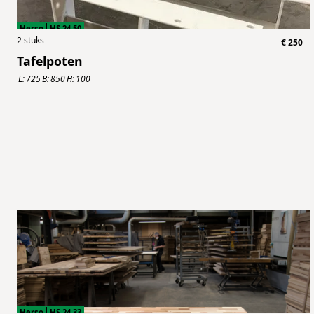
Herso
HS.24.50
2
stuks
€
250
Tafelpoten
L:
725
B:
850
H:
100
Herso
HS.24.33