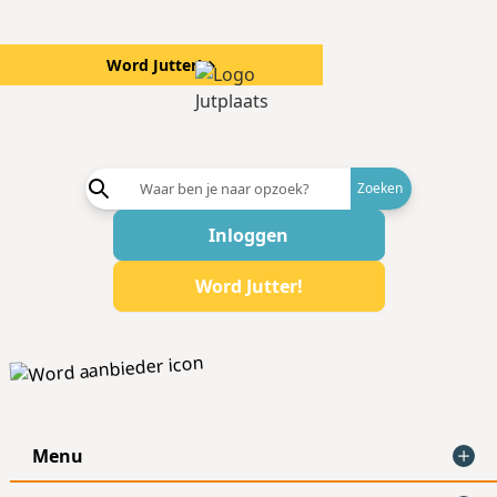
Word Jutter!
→
Word aanb
Inloggen
Word Jutter!
Menu