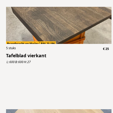
Brandwacht en Meijer
BM.23.186
5
stuks
€
25
Tafelblad vierkant
L:
600
B:
600
H:
27