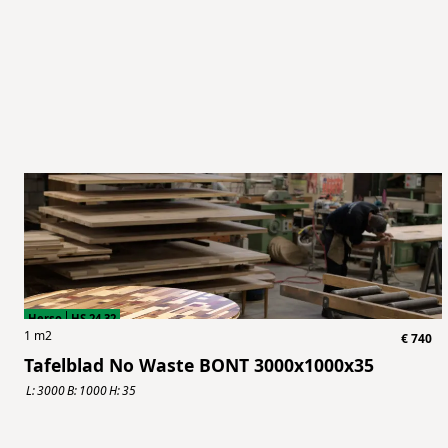
Herso
HS.24.32
1
m2
€
740
Tafelblad No Waste BONT 3000x1000x35
L:
3000
B:
1000
H:
35