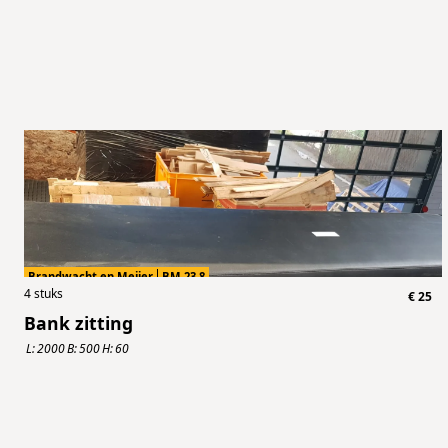
Brandwacht en Meijer
BM.23.8
4
stuks
€
25
Bank zitting
L:
2000
B:
500
H:
60