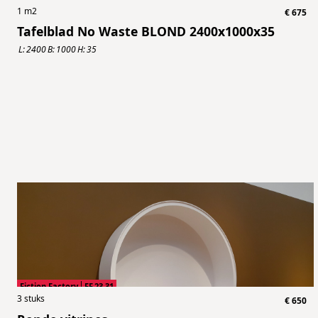
1
m2
€
675
Tafelblad No Waste BLOND 2400x1000x35
L:
2400
B:
1000
H:
35
Fiction Factory
FF.23.31
3
stuks
€
650