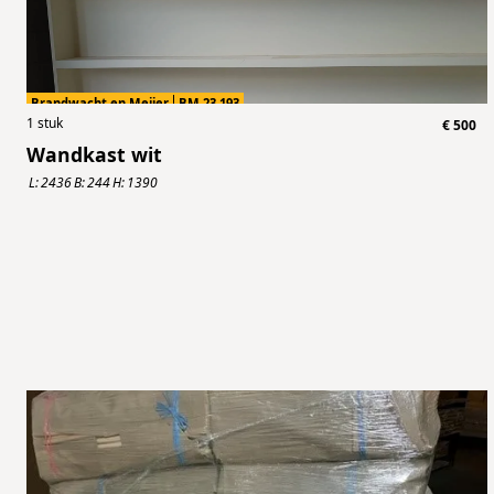
Brandwacht en Meijer
BM.23.193
1
stuk
€
500
Wandkast wit
L:
2436
B:
244
H:
1390