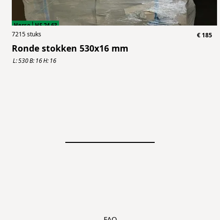
Herso
HS.24.63
7215
stuks
€
185
Ronde stokken 530x16 mm
L:
530
B:
16
H:
16
FAQ