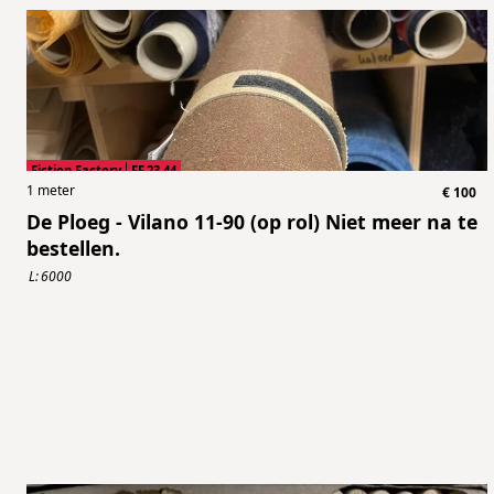
Fiction Factory
FF.23.44
1
meter
€
100
De Ploeg - Vilano 11-90 (op rol) Niet meer na te
bestellen.
L:
6000