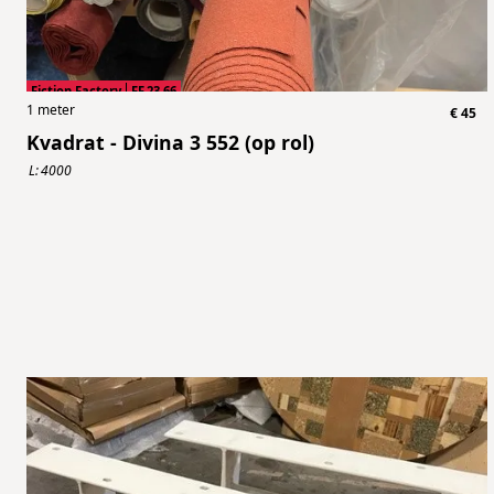
Fiction Factory
FF.23.66
1
meter
€
45
Kvadrat - Divina 3 552 (op rol)
L:
4000