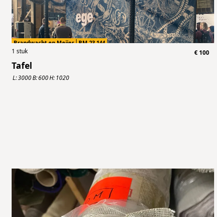
Brandwacht en Meijer
BM.23.144
1
stuk
€
100
Tafel
L:
3000
B:
600
H:
1020