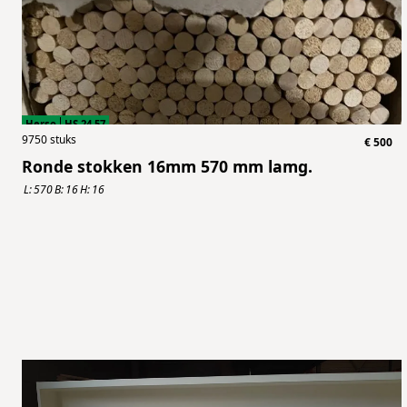
Herso
HS.24.57
9750
stuks
€
500
Ronde stokken 16mm 570 mm lamg.
L:
570
B:
16
H:
16