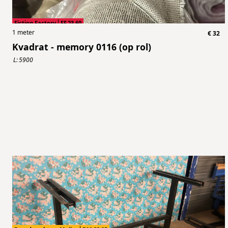
Fiction Factory
FF.23.60
1
meter
€
32
Kvadrat - memory 0116 (op rol)
L:
5900