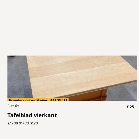
Brandwacht en Meijer
BM.23.188
3
stuks
€
25
Tafelblad vierkant
L:
700
B:
700
H:
20