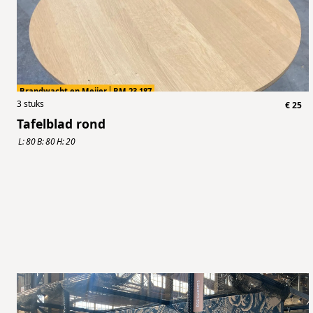
Brandwacht en Meijer
BM.23.187
3
stuks
€
25
Tafelblad rond
L:
80
B:
80
H:
20