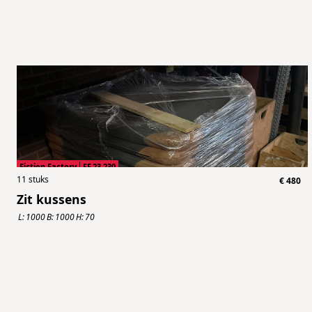
Fiction Factory
FF.23.230
11
stuks
€
480
Zit kussens
L:
1000
B:
1000
H:
70