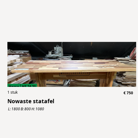
Herso
HS.24.21
1
stuk
€
750
Nowaste statafel
L:
1800
B:
800
H:
1080