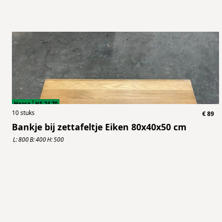
Herso
HS.24.70
10
stuks
€
89
Bankje bij zettafeltje Eiken 80x40x50 cm
L:
800
B:
400
H:
500