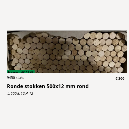
Herso
HS.24.66
9450
stuks
€
300
Ronde stokken 500x12 mm rond
L:
500
B:
12
H:
12