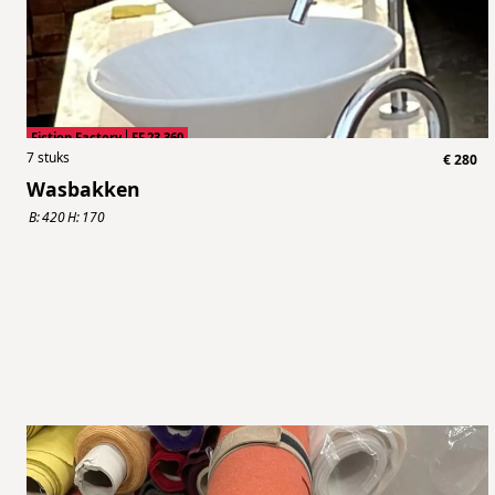
Fiction Factory
FF.23.360
7
stuks
€
280
Wasbakken
B:
420
H:
170