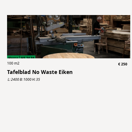
Herso
HS.24.34
100
m2
€
250
Tafelblad No Waste Eiken
L:
2400
B:
1000
H:
35