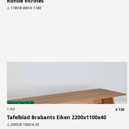
Ronde vitrines
L:
1780
B:
400
H:
1780
Herso
HS.24.35
1
m2
€
730
Tafelblad Brabants Eiken 2200x1100x40
L:
2400
B:
1000
H:
35