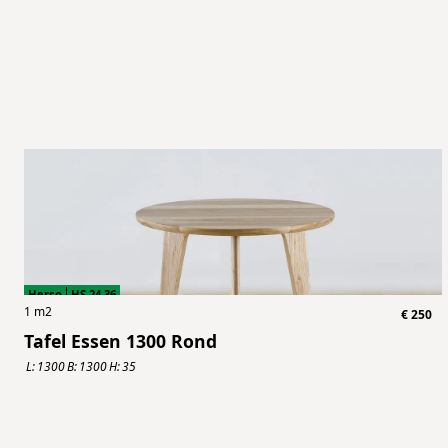
Herso
HS.24.36
1
m2
€
250
Tafel Essen 1300 Rond
L:
1300
B:
1300
H:
35