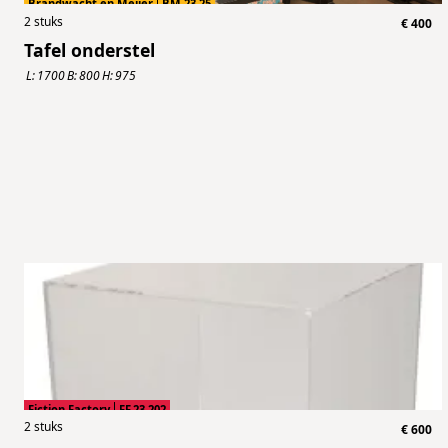
Brandwacht en Meijer
BM.23.25
2
stuks
€
400
Tafel onderstel
L:
1700
B:
800
H:
975
Fiction Factory
FF.23.202
2
stuks
€
600