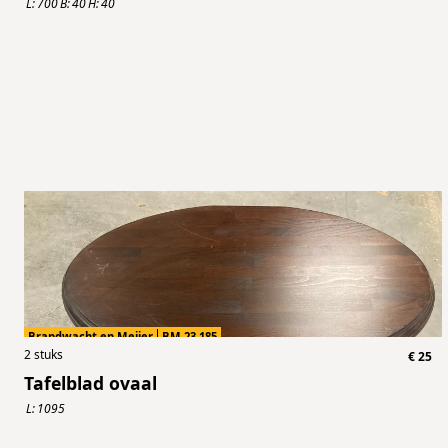
L:
700
B:
40
H:
40
Brandwacht en Meijer
BM.23.185
2
stuks
€
25
Tafelblad ovaal
L:
1095