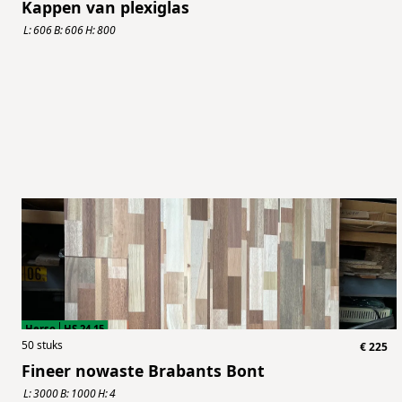
Kappen van plexiglas
L:
606
B:
606
H:
800
Herso
HS.24.15
50
stuks
€
225
Fineer nowaste Brabants Bont
L:
3000
B:
1000
H:
4