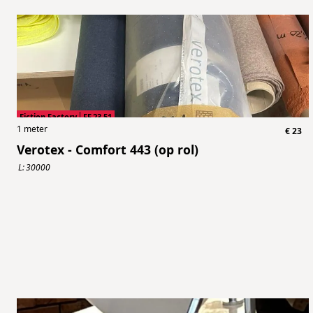
Fiction Factory
FF.23.51
1
meter
€
23
Verotex - Comfort 443 (op rol)
L:
30000