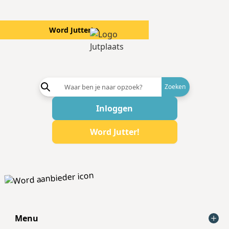
Word Jutter!
→
Word aanb
Inloggen
Word Jutter!
Menu