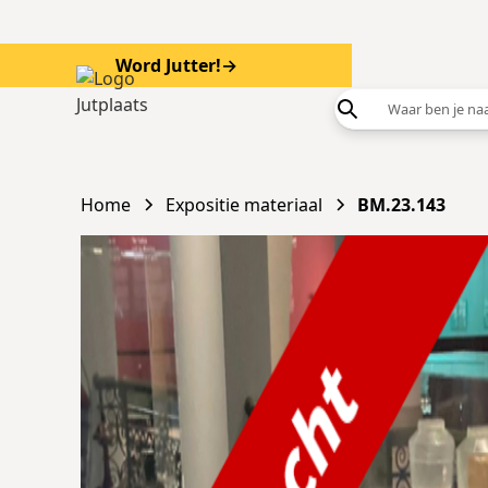
Word Jutter!
→
Word
Home
Expositie materiaal
BM.23.143