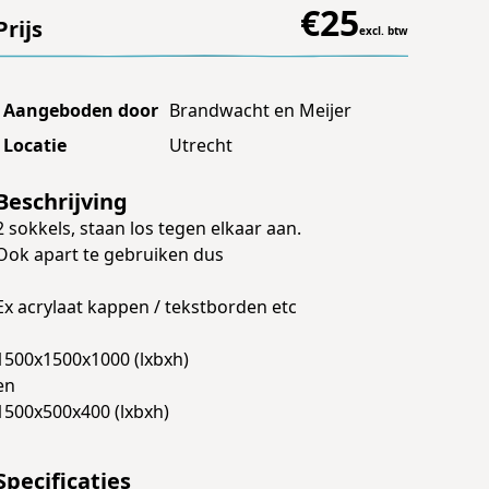
€
25
Prijs
excl. btw
Aangeboden door
Brandwacht en Meijer
Locatie
Utrecht
Beschrijving
2 sokkels, staan los tegen elkaar aan.
Ook apart te gebruiken dus
Ex acrylaat kappen / tekstborden etc
1500x1500x1000 (lxbxh)
en
1500x500x400 (lxbxh)
Specificaties