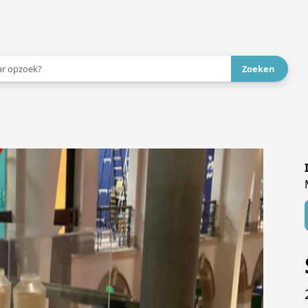
 aanbieder!
→