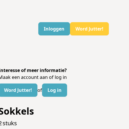
Inloggen
Word Jutter!
Interesse of meer informatie?
Maak een account aan of log in
Word Jutter!
of
Log in
Sokkels
2
stuks