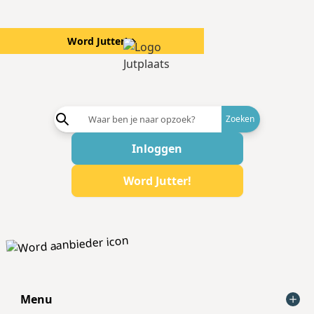
Word Jutter!
→
Word aanb
Inloggen
Word Jutter!
Menu