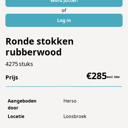
Word Jutter!
of
Log in
Ronde stokken
rubberwood
4275
stuks
€
285
Prijs
excl. btw
Aangeboden
Herso
door
Locatie
Loosbroek