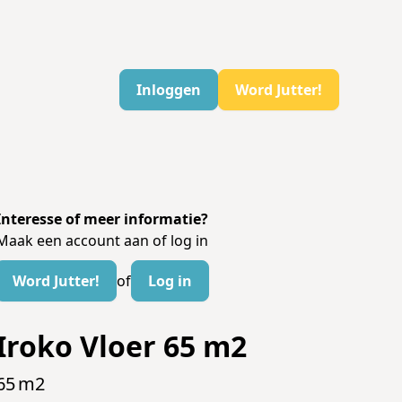
Inloggen
Word Jutter!
Interesse of meer informatie?
Maak een account aan of log in
Word Jutter!
of
Log in
Iroko Vloer 65 m2
65
m2