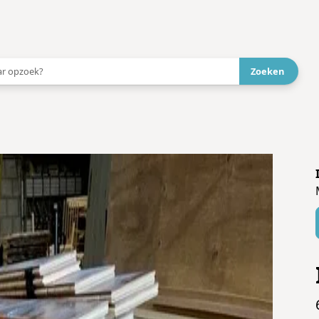
 aanbieder!
→