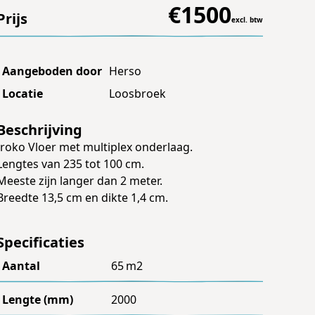
€
1500
Prijs
excl. btw
Aangeboden door
Herso
Locatie
Loosbroek
Beschrijving
Iroko Vloer met multiplex onderlaag.
Lengtes van 235 tot 100 cm.
Meeste zijn langer dan 2 meter.
Breedte 13,5 cm en dikte 1,4 cm.
Specificaties
Aantal
65
m2
Lengte (mm)
2000