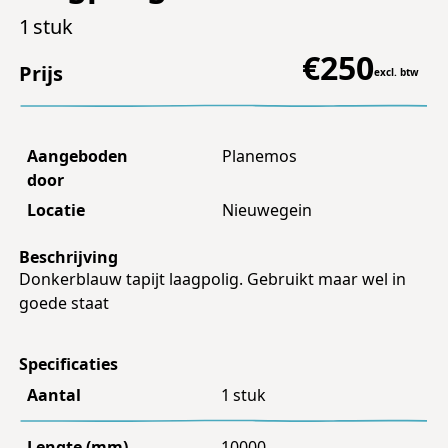
1
stuk
€
250
Prijs
excl. btw
Aangeboden
Planemos
door
Locatie
Nieuwegein
Beschrijving
Donkerblauw tapijt laagpolig. Gebruikt maar wel in
goede staat
Specificaties
Aantal
1
stuk
Lengte (mm)
10000