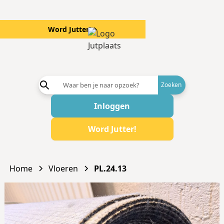
Word Jutter!
→
Word aanb
Inloggen
Word Jutter!
Home
Vloeren
PL.24.13