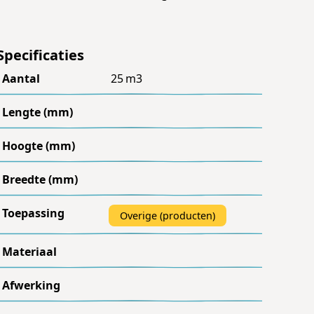
Specificaties
Aantal
25
m3
Lengte (mm)
Hoogte (mm)
Breedte (mm)
Toepassing
Overige (producten)
Materiaal
Afwerking