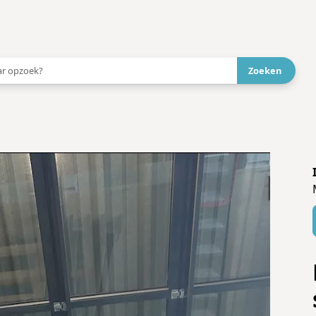
 aanbieder!
→