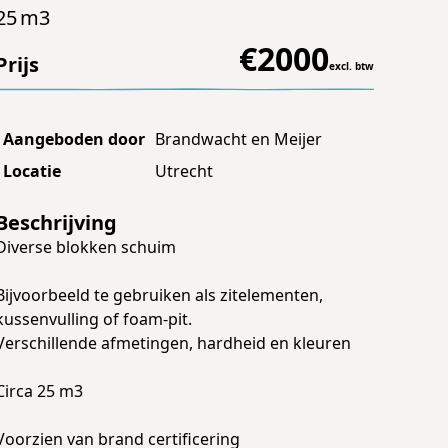
25
m3
€
2000
Prijs
excl. btw
Aangeboden door
Brandwacht en Meijer
Locatie
Utrecht
Beschrijving
Diverse blokken schuim
Bijvoorbeeld te gebruiken als zitelementen,
kussenvulling of foam-pit.
Verschillende afmetingen, hardheid en kleuren
Circa 25 m3
Voorzien van brand certificering