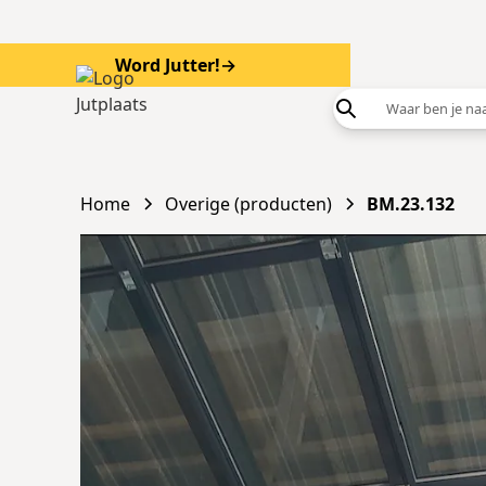
Word Jutter!
→
Word
Home
Overige (producten)
BM.23.132